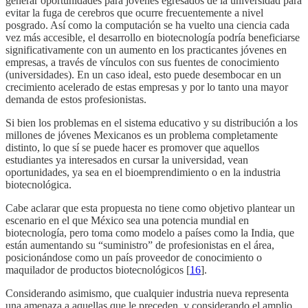
generar oportunidades para jóvenes egresados de la universidad para
evitar la fuga de cerebros que ocurre frecuentemente a nivel
posgrado. Así como la computación se ha vuelto una ciencia cada
vez más accesible, el desarrollo en biotecnología podría beneficiarse
significativamente con un aumento en los practicantes jóvenes en
empresas, a través de vínculos con sus fuentes de conocimiento
(universidades). En un caso ideal, esto puede desembocar en un
crecimiento acelerado de estas empresas y por lo tanto una mayor
demanda de estos profesionistas.
Si bien los problemas en el sistema educativo y su distribución a los
millones de jóvenes Mexicanos es un problema completamente
distinto, lo que sí se puede hacer es promover que aquellos
estudiantes ya interesados en cursar la universidad, vean
oportunidades, ya sea en el bioemprendimiento o en la industria
biotecnológica.
Cabe aclarar que esta propuesta no tiene como objetivo plantear un
escenario en el que México sea una potencia mundial en
biotecnología, pero toma como modelo a países como la India, que
están aumentando su “suministro” de profesionistas en el área,
posicionándose como un país proveedor de conocimiento o
maquilador de productos biotecnológicos [
16
].
Considerando asimismo, que cualquier industria nueva representa
una amenaza a aquellas que le preceden, y considerando el amplio