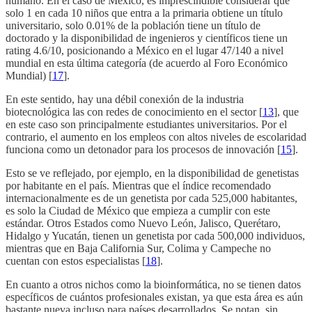
humano. En el caso de México, es imprescindible considerar que
solo 1 en cada 10 niños que entra a la primaria obtiene un título
universitario, solo 0.01% de la población tiene un título de
doctorado y la disponibilidad de ingenieros y científicos tiene un
rating 4.6/10, posicionando a México en el lugar 47/140 a nivel
mundial en esta última categoría (de acuerdo al Foro Económico
Mundial) [
17
].
En este sentido, hay una débil conexión de la industria
biotecnológica las con redes de conocimiento en el sector [
13
], que
en este caso son principalmente estudiantes universitarios. Por el
contrario, el aumento en los empleos con altos niveles de escolaridad
funciona como un detonador para los procesos de innovación [
15
].
Esto se ve reflejado, por ejemplo, en la disponibilidad de genetistas
por habitante en el país. Mientras que el índice recomendado
internacionalmente es de un genetista por cada 525,000 habitantes,
es solo la Ciudad de México que empieza a cumplir con este
estándar. Otros Estados como Nuevo León, Jalisco, Querétaro,
Hidalgo y Yucatán, tienen un genetista por cada 500,000 individuos,
mientras que en Baja California Sur, Colima y Campeche no
cuentan con estos especialistas [
18
].
En cuanto a otros nichos como la bioinformática, no se tienen datos
específicos de cuántos profesionales existan, ya que esta área es aún
bastante nueva incluso para países desarrollados. Se notan, sin