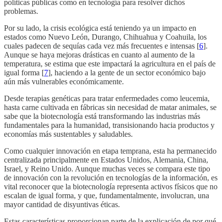
políticas públicas como en tecnología para resolver dichos
problemas.
Por su lado, la crisis ecológica está teniendo ya un impacto en
estados como Nuevo León, Durango, Chihuahua y Coahuila, los
cuales padecen de sequías cada vez más frecuentes e intensas [
6
].
Aunque se haya mejoras drásticas en cuanto al aumento de la
temperatura, se estima que este impactará la agricultura en el país de
igual forma [
7
], haciendo a la gente de un sector económico bajo
aún más vulnerables económicamente.
Desde terapias genéticas para tratar enfermedades como leucemia,
hasta carne cultivada en fábricas sin necesidad de matar animales, se
sabe que la biotecnología está transformando las industrias más
fundamentales para la humanidad, transisionando hacia productos y
economías más sustentables y saludables.
Como cualquier innovación en etapa temprana, esta ha permanecido
centralizada principalmente en Estados Unidos, Alemania, China,
Israel, y Reino Unido. Aunque muchas veces se compara este tipo
de innovación con la revolución en tecnologías de la información, es
vital reconocer que la biotecnología representa activos físicos que no
escalan de igual forma, y que, fundamentalmente, involucran, una
mayor cantidad de disyuntivas éticas.
Estas características proporcionan parte de la explicación de por qué